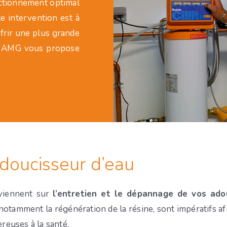
nctionnement optimal
te intervention est à
ffrir une plus grande
ons, AMG vous propose
adoucisseur d’eau
rviennent sur
l’entretien et le dépannage de vos ado
notamment la régénération de la résine, sont impératifs afin
reuses à la santé.