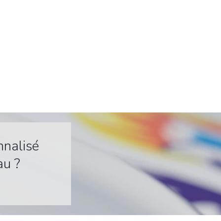
nnalisé
au ?