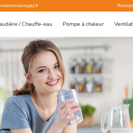
maintenancegaz.fr
Recrut
arch
:
audière / Chauffe-eau
Pompe à chaleur
Ventilat