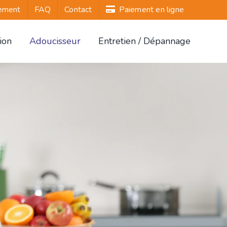
ement
FAQ
Contact
Paiement en ligne
ion
Adoucisseur
Entretien / Dépannage